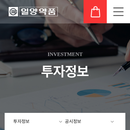
회
제
일
공
일
의
사
품
양
시
양
약
소
소
연
정
의
품
개
개
구
보
발
이
INVESTMENT
소
자
상
사
최
결
취
사
투자정보
업
신
R&D
산
례
비
허
비
공
일
보
전
가
전
고
양
고
변
가
채
연
경
족
고
용
구
지
객
정
분
지
보
야
사
원
회
투자정보
공시정보
공
주
공
당