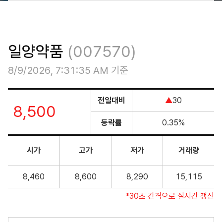
장
요
헌
번
소
연
약
개
구
국
성
검
경
일양약품
(007570)
과
색
영
이
8/9/2026, 7:31:35 AM
Licensing
기준
념
윤
전일대비
30
8,500
리
등락률
0.35%
경
영
시가
고가
저가
거래량
안
전
8,460
8,600
8,290
15,115
보
건
30초 간격으로 실시간 갱신
오
시