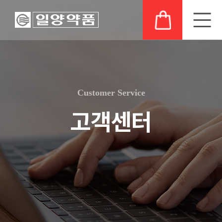
회
제
일
공
일
의
사
품
양
시
양
약
소
소
연
정
의
품
개
개
구
보
발
이
Customer Service
소
자
상
사
최
결
취
사
고객센터
업
신
R&D
산
례
비
허
비
공
일
보
전
가
전
고
양
고
변
가
채
연
경
족
고
용
구
지
객
정
분
지
보
야
사
원
회
공
주
공
당