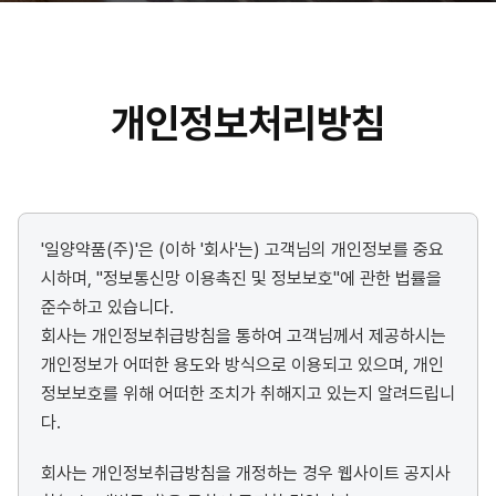
장
요
헌
번
소
연
약
개
구
국
성
검
경
개인정보처리방침
과
색
영
이
Licensing
념
윤
리
'일양약품(주)'은 (이하 '회사'는) 고객님의 개인정보를 중요
경
시하며, "정보통신망 이용촉진 및 정보보호"에 관한 법률을
영
준수하고 있습니다.
회사는 개인정보취급방침을 통하여 고객님께서 제공하시는
안
개인정보가 어떠한 용도와 방식으로 이용되고 있으며, 개인
전
정보보호를 위해 어떠한 조치가 취해지고 있는지 알려드립니
보
다.
건
오
회사는 개인정보취급방침을 개정하는 경우 웹사이트 공지사
시