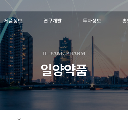
제품정보
연구개발
투자정보
홍
제품소개
일양연구소
공시정보
일양
최신허가변경
R&D비전
결산공고
일
IL-YANG PHARM
연구분야
사
일양약품
주요연구성과
Licensing