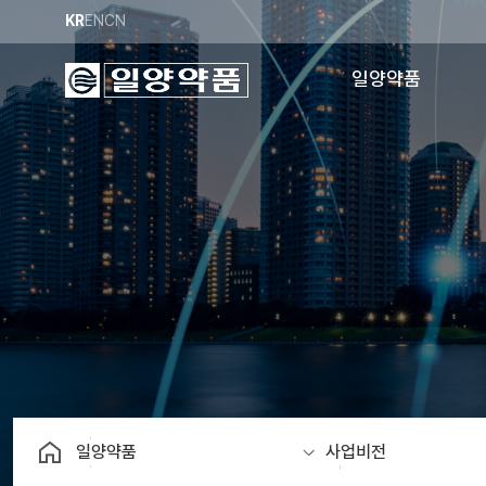
KR
EN
CN
일양약품
회사소개
사업비전
채용정보
공장소개
경영이념
윤리경영
안전보건
오시는길
일양약품
사업비전