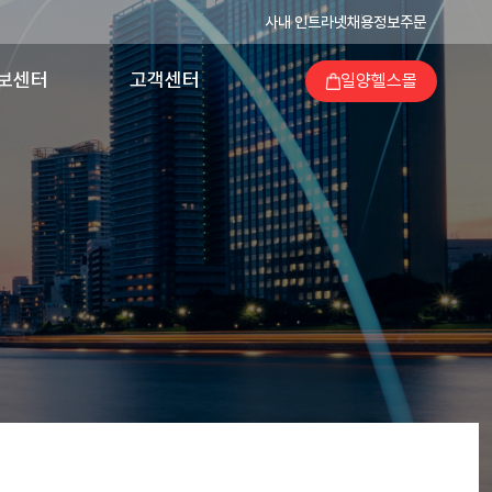
사내 인트라넷
채용정보
주문
보센터
고객센터
일양헬스몰
의 발자취
의약품 이상사례
보고
양가족지
고객지원
회공헌
당번약국검색