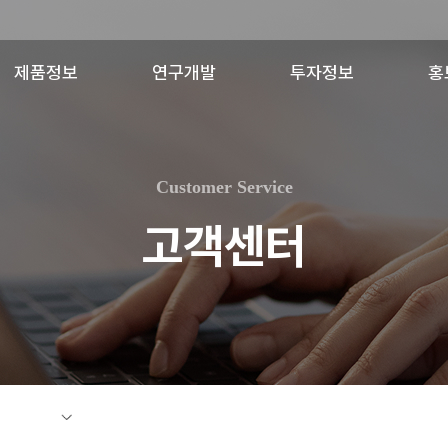
제품정보
연구개발
투자정보
홍
제품소개
일양연구소
공시정보
일양
최신허가변경
R&D비전
결산공고
일
Customer Service
연구분야
사
고객센터
주요연구성과
Licensing