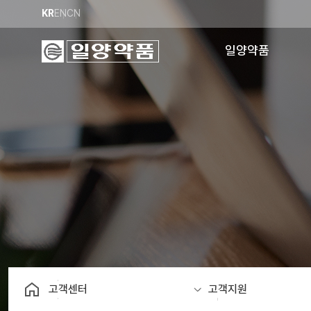
KR
EN
CN
일양약품
회사소개
사업비전
채용정보
공장소개
경영이념
윤리경영
안전보건
오시는길
고객센터
고객지원