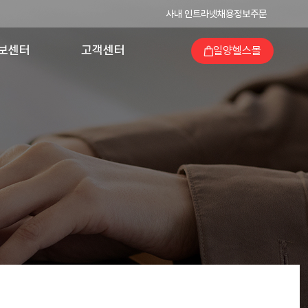
사내 인트라넷
채용정보
주문
보센터
고객센터
일양헬스몰
의 발자취
의약품 이상사례
보고
양가족지
고객지원
회공헌
당번약국검색