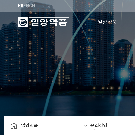
KR
EN
CN
일양약품
회사소개
사업비전
채용정보
공장소개
경영이념
윤리경영
안전보건
오시는길
일양약품
윤리경영