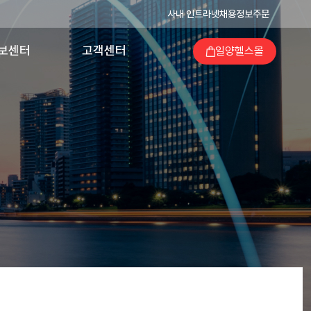
사내 인트라넷
채용정보
주문
보센터
고객센터
일양헬스몰
의 발자취
의약품 이상사례
보고
양가족지
고객지원
회공헌
당번약국검색