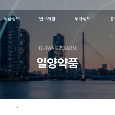
제품정보
연구개발
투자정보
홍
제품소개
일양연구소
공시정보
일양
최신허가변경
R&D비전
결산공고
일
IL-YANG PHARM
연구분야
사
일양약품
주요연구성과
Licensing