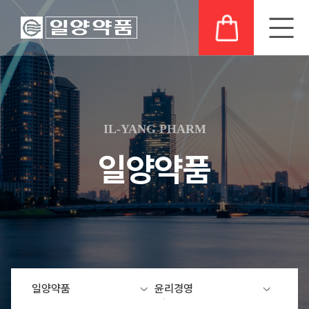
회
제
일
공
일
의
사
품
양
시
양
약
소
소
연
정
의
품
개
개
구
보
발
이
IL-YANG PHARM
소
자
상
사
최
결
취
사
일양약품
업
신
R&D
산
례
비
허
비
공
일
보
전
가
전
고
양
고
변
가
채
연
경
족
고
용
구
지
객
정
분
지
보
야
사
원
회
일양약품
윤리경영
공
주
공
당