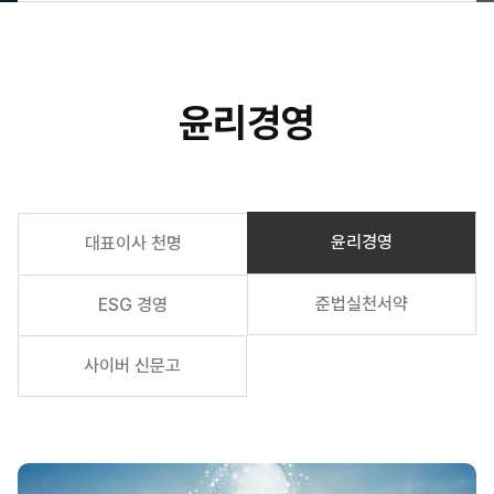
장
요
헌
번
소
연
약
개
구
국
성
검
경
윤리경영
과
색
영
이
Licensing
념
윤
윤리경영
대표이사 천명
리
경
영
준법실천서약
ESG 경영
안
사이버 신문고
전
보
건
오
시