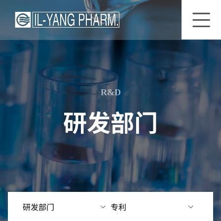
关
一
公
于
洋
司
一
研
历
洋
究
史
R&D
所
前
公
研发部门
景
研
司
发
杂
工
前
志
厂
景
简
介
研
究
经
领
营
域
研发部门
专利
理