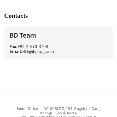
Contacts
BD Team
Fax.
+82-2-570-3708
Email.
BD@ilyang.co.kr
Seoul Office
: IL-YANG BLDG, 194, Dogok-ro, Gang
nam-gu, Seoul, Korea