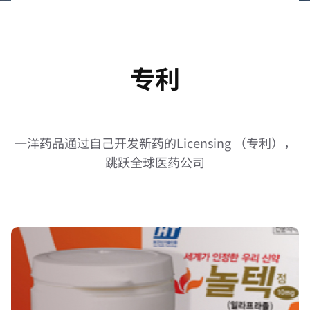
念
主
要
企
研
业
究
所
专利
成
在
果
地
专
利
一洋药品通过自己开发新药的Licensing （专利），
跳跃全球医药公司