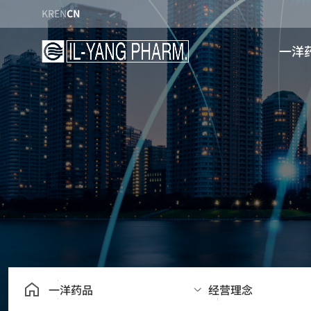
KR
EN
CN
一洋
关于
前
工厂
经营
企业所
一洋药品
经营理念